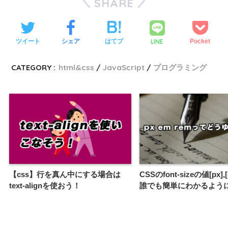
SHARE
LINE
ツイート
シェア
はてブ
Pocket
CATEGORY :
html&css
JavaScript
プログラミング
【css】行を真ん中にする場合は
CSSのfont-sizeの値[px],[
text-alignを使おう！
誰でも簡単にわかるよう